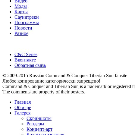
Видео
Кадры из заставок
Моды
Рендеры
Карты
Концепт-арт
Саундтреки
Скриншоты
Программы
Новости
Разное
C&C Series
Вконтакте
Обратная связь
© 2009-2015 Russian Command & Conquer Tiberian Sun fansite
Любое копирование категорически запрещено!
Command & Conquer and Tiberian Sun is a trademark or registered tradem
The comments are property of their posters.
Главная
Об игре
Галерея
Скриншоты
Рендеры
Концепт-арт
Кадры из заставок