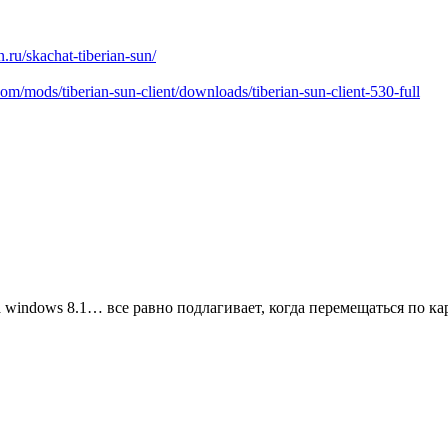
un.ru/skachat-tiberian-sun/
m/mods/tiberian-sun-client/downloads/tiberian-sun-client-530-full
 windows 8.1… все равно подлагивает, когда перемещаться по к