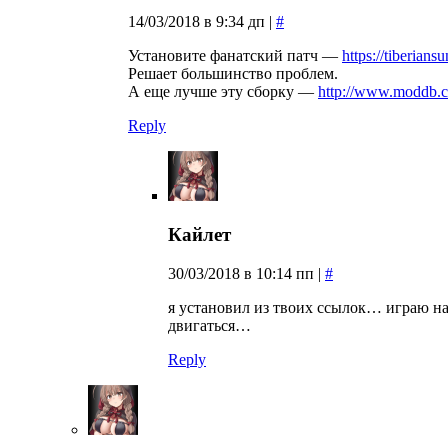
14/03/2018 в 9:34 дп
|
#
Установите фанатский патч —
https://tiberians
Решает большинство проблем.
А еще лучше эту сборку —
http://www.moddb.co
Reply
Кайлет
30/03/2018 в 10:14 пп
|
#
я установил из твоих ссылок… играю на
двигаться…
Reply