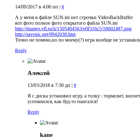
14/09/2017 в 4:00 пп
|
#
А у меня в файле SUN.ini нет строчки VideoBackBuffer
вот фото полное фото открытого файла SUN.ini
http://images.vfl.ru/ii/1505404563/e0f316c5/18602487.png
http://savepic.net/9942038.htm
Точно не помню,но по моему(?) игра вообще не устанавлив
Reply
Алексей
13/03/2018 в 7:30 дп
|
#
Я с диска установил игру, а толку : тормозит, висн
успокоился, как буд-то наигался!
Reply
kane