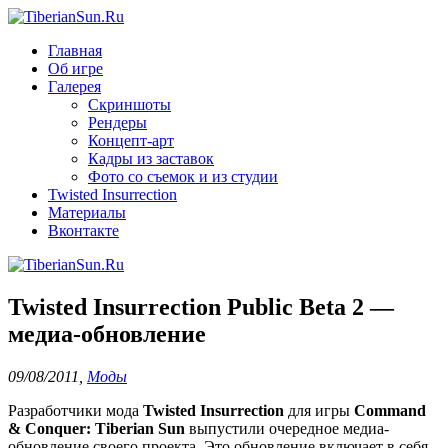
Главная
Об игре
Галерея
Скриншоты
Рендеры
Концепт-арт
Кадры из заставок
Фото со съемок и из студии
Twisted Insurrection
Материалы
Вконтакте
Twisted Insurrection Public Beta 2 —
медиа-обновление
09/08/2011
,
Моды
Разработчики мода
Twisted Insurrection
для игры
Command
& Conquer: Tiberian Sun
выпустили очередное медиа-
обновление своего проекта. Это обновление включает в себя